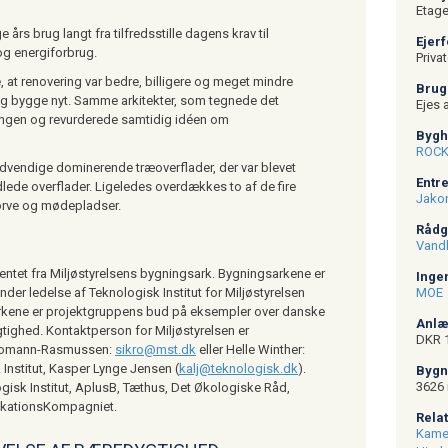
Etage
rs brug langt fra tilfredsstille dagens krav til
Ejer
 og energiforbrug.
Privat
 at renovering var bedre, billigere og meget mindre
Bru
og bygge nyt. Samme arkitekter, som tegnede det
Ejes 
ringen og revurderede samtidig idéen om
Byg
ROC
dvendige dominerende træoverflader, der var blevet
Ent
dlede overflader. Ligeledes overdækkes to af de fire
Jako
torve og mødepladser.
Råd
Vand
hentet fra Miljøstyrelsens bygningsark. Bygningsarkene er
Inge
der ledelse af Teknologisk Institut for Miljøstyrelsen
MOE
rkene er projektgruppens bud på eksempler over danske
Anl
ighed. Kontaktperson for Miljøstyrelsen er
DKR 1
Kromann-Rasmussen:
sikro@mst.dk
eller Helle Winther:
 Institut, Kasper Lynge Jensen (
kalj@teknologisk.dk
).
Byg
3626 
gisk Institut, AplusB, Tæthus, Det Økologiske Råd,
kationsKompagniet.
Rel
Kamel