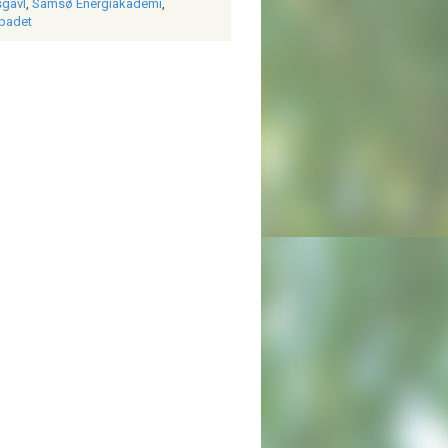
gavl
,
Samsø Energiakademi
,
badet