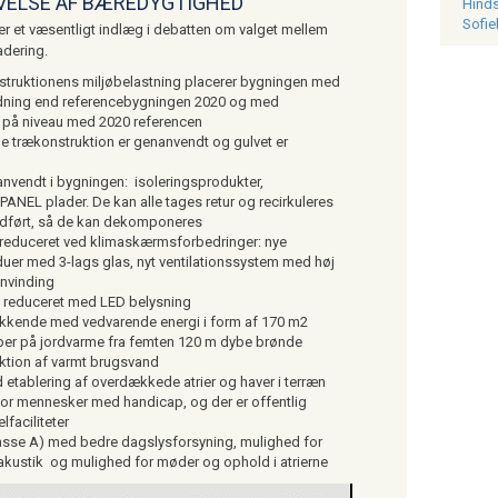
VELSE AF BÆREDYGTIGHED
Hinds
Sofie
r et væsentligt indlæg i debatten om valget mellem
adering.
truktionens miljøbelastning placerer bygningen med
dning end referencebygningen 2020 og med
 på niveau med 2020 referencen
e trækonstruktion er genanvendt og gulvet er
vendt i bygningen: isoleringsprodukter,
ANEL plader. De kan alle tages retur og recirkuleres
 udført, så de kan dekomponeres
 reduceret ved klimaskærmsforbedringer: nye
er med 3-lags glas, nyt ventilationssystem med høj
nvinding
 reduceret med LED belysning
kkende med vedvarende energi i form af 170 m2
per på jordvarme fra femten 120 m dybe brønde
uktion af varmt brugsvand
 etablering af overdækkede atrier og haver i terræn
for mennesker med handicap, og der er offentlig
faciliteter
lasse A) med bedre dagslysforsyning, mulighed for
e akustik og mulighed for møder og ophold i atrierne