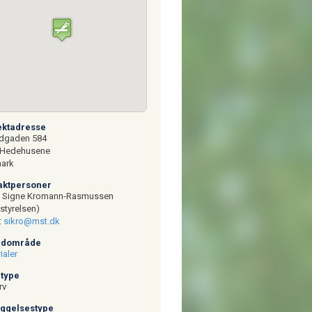
jektadresse
dgaden 584
 Hedehusene
ark
taktpersoner
: Signe Kromann-Rasmussen
østyrelsen)
:
sikro@mst.dk
edområde
ialer
gtype
rv
yggelsestype