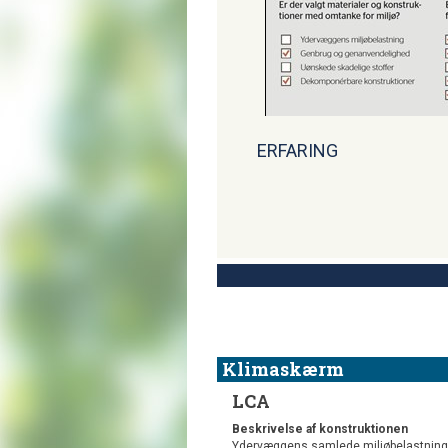
ERFARING
Klimaskærm
LCA
Beskrivelse af konstruktionen
Ydervæggens samlede miljøbelastning fr