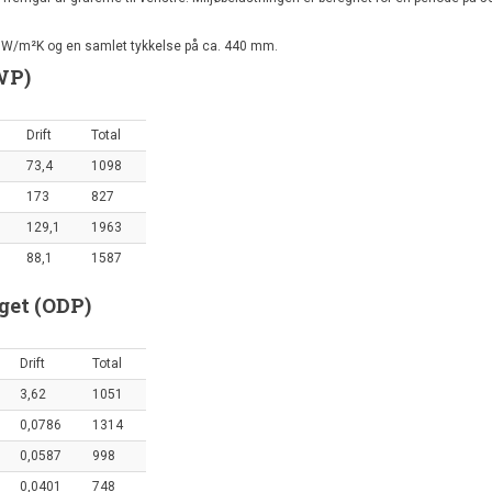
1 W/m²K og en samlet tykkelse på ca. 440 mm.
WP)
Drift
Total
73,4
1098
173
827
129,1
1963
88,1
1587
get (ODP)
Drift
Total
3,62
1051
0,0786
1314
0,0587
998
0,0401
748