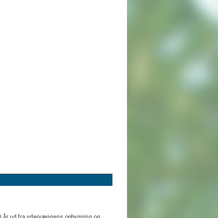
50 år ud fra ydervæggens opbygning og