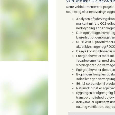
VURDERING OG BESKRI
Dette veldokumenterede projekt e
nedrivning eller renovering/ opgr
Analysen af ydervægskons
markant mindre CO2-udle
nedbrydning af ozonlaget
Den oprindelige indvendig
bæredygtigt genbrugstræ
ROCKWOOL produkter er an
akustikløsninger og ROCKP
De nye konstruktioner er
Energibehovet er markant
facadeelementer med vindu
virkningsgrad og varmege
Energibehovet er desuden
Bygningen forsynes udelu
solceller og to varmepum
86 m2 solpaneler til prod
Naturindholdet er øget ved
Bygningen er tilgængelig 
transportmulighed og cykel
Indeklima er optimeret (k
naturlig ventilation, bedr