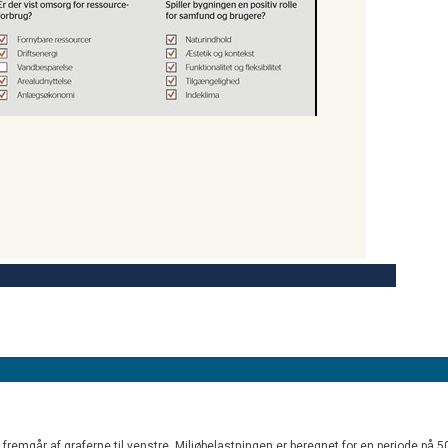
emgår af graferne til venstre. Miljøbelastningen er beregnet for en periode på 