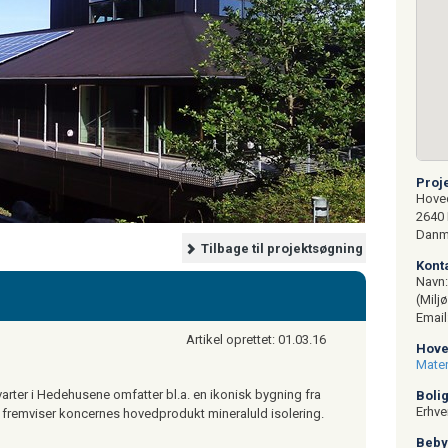
Pro
Hove
2640
Danm
Tilbage til projektsøgning
Kon
Navn
(Milj
Email
Artikel oprettet: 01.03.16
Hov
Mater
er i Hedehusene omfatter bl.a. en ikonisk bygning fra
Boli
Erhve
 fremviser koncernes hovedprodukt mineraluld isolering.
Beb