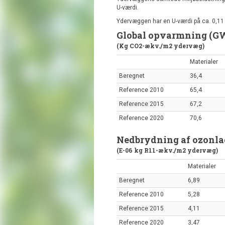
U-værdi.
Ydervæggen har en U-værdi på ca. 0,1
Global opvarmning (G
(Kg CO2-ækv./m2 ydervæg)
Materialer
Beregnet
36,4
Reference 2010
65,4
Reference 2015
67,2
Reference 2020
70,6
Nedbrydning af ozonla
(E-06 kg R11-ækv./m2 ydervæg)
Materialer
Beregnet
6,89
Reference 2010
5,28
Reference 2015
4,11
Reference 2020
3,47