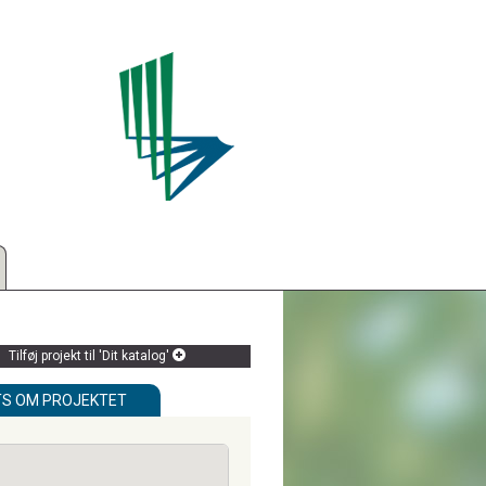
Tilføj projekt til 'Dit katalog'
TS OM PROJEKTET