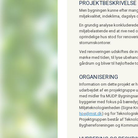
PROJEKTBESKRIVELSE
Men bygningen kunne efter mange å
miljøkvalitet, indeklima, dagslys
En grundig analyse konkluderede,
miljøbelastende end at rive ned 
oprindelige hus stod for renove
storrumskontorer.
Ved renoveringen udskiftes de in
mørke med tiden, til lyse ubehan
gårdrum og bliver til højloftede 
ORGANISERING
Information om dette projekt er 
udarbejdet af en projektgruppe un
med midler fra MUDP. Bygningsa
byggerier med fokus på bæredygt
Miljøteknologienheden (Signe 
hpe@mst.dk
) og for Teknologisk
Projektgruppen består af Teknolo
Bygherreforeningen og Kommuni