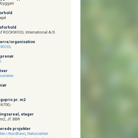
byggeri
forhold
ejet
gsforhold
af ROCKWOOL International A/S
herre/organisation
KWOOL
reprenør
n
giver
kunsten
niør
ægspris pr. m2
6700,-
ningsareal, etager
m2, Jf. BBR
aterede projekter
en i Nordhavn
,
Naturcenter