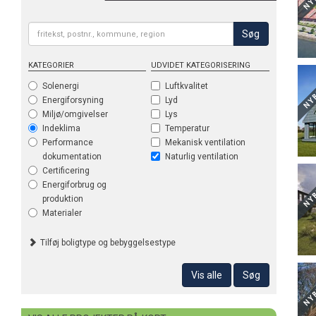
Søg
KATEGORIER
UDVIDET KATEGORISERING
Temp
Solenergi
Luftkvalitet
Energiforsyning
Lyd
Miljø/omgivelser
Lys
Indeklima
Temperatur
Performance
Mekanisk ventilation
dokumentation
Naturlig ventilation
Certificering
Energiforbrug og
produktion
Materialer
Tilføj boligtype og bebyggelsestype
Vis alle
Søg