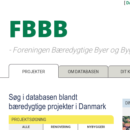
[
D
FBBB
- Foreningen Bæredygtige Byer og By
PROJEKTER
OM DATABASEN
DIT 
Søg i databasen blandt
DI
bæredygtige projekter i Danmark
PROJEKTSØGNING
ALLE
RENOVERING
NYBYGGERI