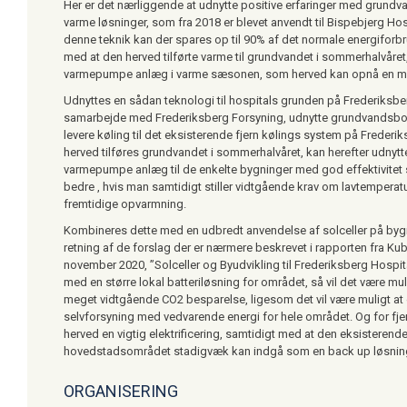
Her er det nærliggende at udnytte positive erfaringer med grund
varme løsninger, som fra 2018 er blevet anvendt til Bispebjerg Ho
denne teknik kan der spares op til 90% af det normale energiforbru
med at den herved tilførte varme til grundvandet i sommerhalvåret
varmepumpe anlæg i varme sæsonen, som herved kan opnå en mege
Udnyttes en sådan teknologi til hospitals grunden på Frederiksbe
samarbejde med Frederiksberg Forsyning, udnytte grundvandsbori
levere køling til det eksisterende fjern kølings system på Frederi
herved tilføres grundvandet i sommerhalvåret, kan herefter udnytte
varmepumpe anlæg til de enkelte bygninger med god effektivitet 
bedre , hvis man samtidigt stiller vidtgående krav om lavtemperatur
fremtidige opvarmning.
Kombineres dette med en udbredt anvendelse af solceller på bygn
retning af de forslag der er nærmere beskrevet i rapporten fra 
november 2020, ”Solceller og Byudvikling til Frederiksberg Hospit
med en større lokal batteriløsning for området, så vil det være mul
meget vidtgående CO2 besparelse, ligesom det vil være muligt at
selvforsyning med vedvarende energi for hele området. Og for fje
herved en vigtig elektrificering, samtidigt med at den eksisterende
hovedstadsområdet stadigvæk kan indgå som en back up løsnin
ORGANISERING