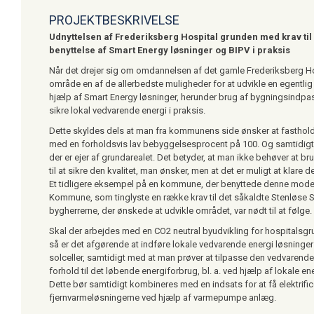
PROJEKTBESKRIVELSE
Udnyttelsen af Frederiksberg Hospital grunden med krav til 
benyttelse af Smart Energy løsninger og BIPV i praksis
Når det drejer sig om omdannelsen af det gamle Frederiksberg Ho
område en af de allerbedste muligheder for at udvikle en egentlig
hjælp af Smart Energy løsninger, herunder brug af bygningsindpass
sikre lokal vedvarende energi i praksis.
Dette skyldes dels at man fra kommunens side ønsker at fasthol
med en forholdsvis lav bebyggelsesprocent på 100. Og samtidig
der er ejer af grundarealet. Det betyder, at man ikke behøver at 
til at sikre den kvalitet, man ønsker, men at det er muligt at klare d
Et tidligere eksempel på en kommune, der benyttede denne model
Kommune, som tinglyste en række krav til det såkaldte Stenløse
bygherrerne, der ønskede at udvikle området, var nødt til at følge.
Skal der arbejdes med en CO2 neutral byudvikling for hospitalsg
så er det afgørende at indføre lokale vedvarende energi løsninger
solceller, samtidigt med at man prøver at tilpasse den vedvarende
forhold til det løbende energiforbrug, bl. a. ved hjælp af lokale en
Dette bør samtidigt kombineres med en indsats for at få elektrific
fjernvarmeløsningerne ved hjælp af varmepumpe anlæg.