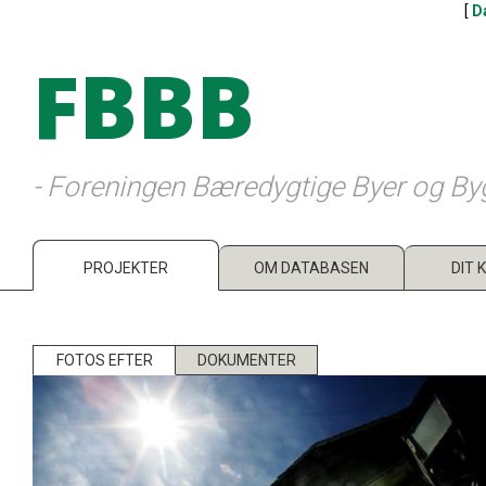
[
D
FBBB
- Foreningen Bæredygtige Byer og By
PROJEKTER
OM DATABASEN
DIT 
FOTOS EFTER
DOKUMENTER