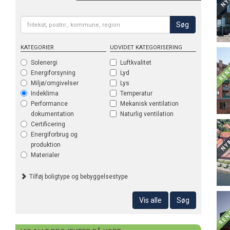
Søg
KATEGORIER
UDVIDET KATEGORISERING
Solenergi
Luftkvalitet
Energiforsyning
Lyd
Miljø/omgivelser
Lys
Indeklima
Temperatur
Performance
Mekanisk ventilation
dokumentation
Naturlig ventilation
Certificering
Energiforbrug og
produktion
Materialer
Tilføj boligtype og bebyggelsestype
Temp
Vis alle
Søg